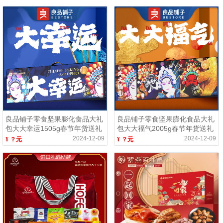
良品铺子零食坚果膨化食品大礼
良品铺子零食坚果膨化食品大礼
包大大幸运1505g春节年货送礼
包大大福气2005g春节年货送礼
团购
2024-12-09
2024-12-09
¥ ？元
¥ ？元