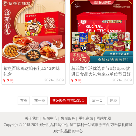
紫燕百味鸡这箱有礼1343卤味
赫菲勒全球优选春节B款Bpro款
礼盒
进口食品大礼包企业单位节日好
礼品
2024-12-09
2024-12-09
¥ ？元
¥ ？元
首页
前一页
共546条 当前1/35页
后一页
尾页
关于我们
|
新闻中心
|
售后服务
|
手机商城
|
网站地图
Copyright © 2018-2021 郑州礼品团购中心,员工福利一站式服务平台,万禾福礼商城
郑州礼品团购中心