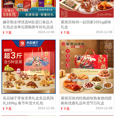
赫菲勒全球优选M款进口食品大
紫燕百味鸡一起回家1001g卤味
礼包企业单位团购新年好礼品送
礼盒
朋友
2024-12-09
2024-12-09
¥ ？元
¥ ？元
良品铺子零食坚果礼盒良品凤翔
紫燕百味鸡经典卤味熟食烧鸡团
礼1896g 春节年货大礼包
购有优惠礼品年货节日礼盒
2025新款
2024-12-09
2024-12-09
¥ ？元
¥ ？元