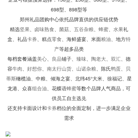
698
型
、898型等
郑州礼品团购中心
依托品牌直供的供应链优势
精选
坚果
、
卤味熟食
、
菌菇
、
五谷
杂粮
、
蜂蜜
、
水果
礼
盒、礼品
卡券
、糕点
零食
、海鲜盛宴、米面
粮油
、地方
特
产
等超多品类
每档套餐涵盖
美心
、
良品
铺子、
臻味
、
陶老大
、
双汇
、德
容
牛肉
、
好想你
、
南太行山货
、
山诺
杂粮
、陈氏
鸭蛋
、
贝
蒂斯
橄榄油、中粮、倾海之宴、北纬45°大米、徐福记、星
龙港、众喜
组合油
、花蝶语
蜂蜜
等数个品牌人气商品，可
供员工自主选兑
还支持卡面设计和
卡券
档位的全面定制，进一步满足企业
需求