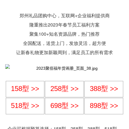
郑州礼品团购中心，互联网+企业福利提供商
隆重推出2023年春节员工福利方案
聚集100+知名资源品牌，热门推荐
全国配送，送货上门，发放灵活，超方便
让新春礼物更加新颖周到，满足员工的所有需求
158型 >>
258型
>>
388型
>>
518型
>>
698型
>>
898型
>>
企业可根据预算选择：158
型
、258
型
、388
型
、518
型
、