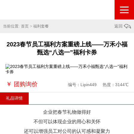
当前位置:
首页
>
福利套餐
返回
2023春节员工福利方案重磅上线——万禾小福
甄选“八选一”福利卡券
￥
团购询价
编号：Lipin449
热度：3144℃
礼品详情
企业把春节礼物做得好
不但可以体现企业的用心和关怀
还可以增强员工对公司的认可感和凝聚力