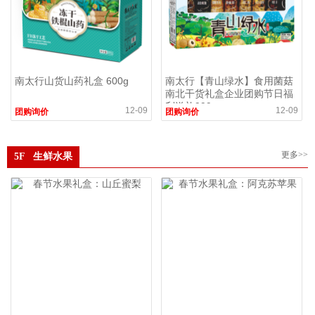
南太行山货山药礼盒 600g
南太行【青山绿水】食用菌菇
南北干货礼盒企业团购节日福
利送礼999g
12-09
12-09
团购询价
团购询价
更多>>
5F 生鲜水果