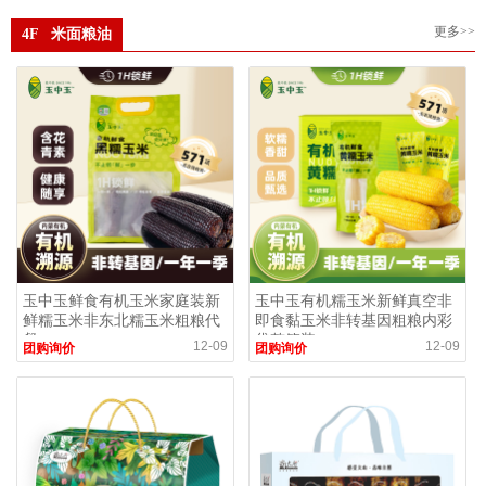
更多>>
4F 米面粮油
玉中玉鲜食有机玉米家庭装新
玉中玉有机糯玉米新鲜真空非
鲜糯玉米非东北糯玉米粗粮代
即食黏玉米非转基因粗粮内彩
餐
袋整箱装
12-09
12-09
团购询价
团购询价