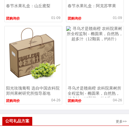
春节水果礼盒：山丘蜜梨
春节水果礼盒：阿克苏苹果
01-09
01-09
团购询价
团购询价
阳光玫瑰葡萄 选自中国农科院
寻乌才是赣南橙 农科院果树所
郑州果树研究所指导基地
全程监制 - 椭圆果，自然熟，
超多汁（12颗装，约8斤）
04-26
04-26
团购询价
团购询价
公司礼品方案
更多>>