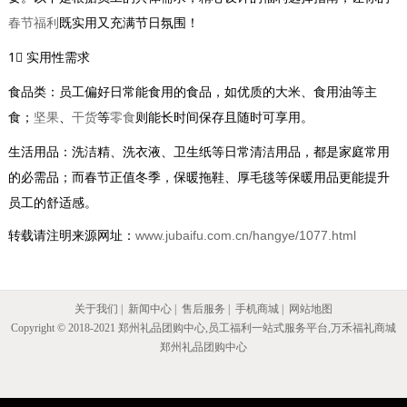
春节福利
既实用又充满节日氛围！
1⃣ 实用性需求
食品类：员工偏好日常能食用的食品，如优质的大米、食用油等主
食；
坚果
、
干货
等
零食
则能长时间保存且随时可享用。
生活用品：洗洁精、洗衣液、卫生纸等日常清洁用品，都是家庭常用
的必需品；而春节正值冬季，保暖拖鞋、厚毛毯等保暖用品更能提升
员工的舒适感。
转载请注明来源网址：
www.jubaifu.com.cn/hangye/1077.html
关于我们
|
新闻中心
|
售后服务
|
手机商城
|
网站地图
Copyright © 2018-2021 郑州礼品团购中心,员工福利一站式服务平台,万禾福礼商城
郑州礼品团购中心