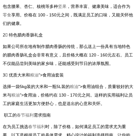
包含腰果、杏仁、核桃等多种
坚果
，营养丰富、健康美味，适合作为
零食
享用。价格在 100 - 150元之间，既满足员工的口味，又能关怀他
们的健康。
2⃣ 特色腊肉香肠礼盒
如果公司所在地有制作腊肉香肠的传统，那么送上一份具有当地特色
的腊肉香肠礼盒会非常有意义，且价格大概在 120 - 160元左右。员工
不仅能品尝到美味的家乡味，还能感受到节日的浓厚氛围。
3⃣ 优质大米和
粮油
">食用油套装
选择一袋5kg装的大米和一瓶5L装的
粮油
">食用油组合，质量较好的大
米与
粮油
">食用油，价格约在 130 - 170元之间。这样的实用福利让员
工的家庭生活更加方便舒心，也是送出的心意和关怀。
职工的
春节福利
需求指南
在为员工挑选
春节福利
时，除了价格，如何满足员工的需求尤为重
要。以下是根据员工的具体需求，精心设计的福利选择指南，让你的