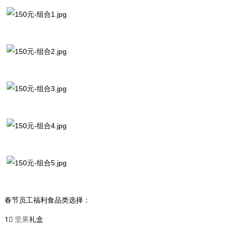
春节员工福利食品类选择：
1⃣
坚果
礼盒