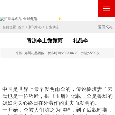
当前位置:
首页
>
新闻中心
>
行业动态
返回
青凉伞上微微雨——礼品伞
来源: 郑州礼品团购 发布时间:
2023-04-25
浏览:2299次
中国是世界上最早发明雨伞的，传说鲁班妻子云
氏
也是一位巧匠，据《玉屑》记载，伞是鲁班的
媳妇为关心终日在外劳作的丈夫而发明的。
一开始，伞被人们称之为“簦”，到了后魏时期，